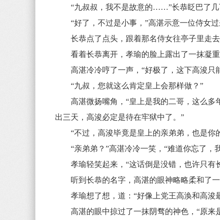
“九叔叔，我不是故意的……”长恭眨巴了几
“好了，不过是小事，”高湛示意一位侍女过来
长恭点了点头，跟着那名侍女往亭子里走
看着长恭离开，孝瑜的脸上露出了一抹凝重的
高湛冷冷哼了一声，“好极了，这下高浚只能
“九叔，您就这么肯定皇上会那样做？”
高湛微扬嘴角，“皇上是我的二哥，这么多年
出三天，高浚必定是待在牢狱中了。”
“不过，高浚毕竟是皇上的亲弟弟，也是你的
“亲弟弟？”高湛冷冷一笑，“难道你忘了，我
孝瑜轻笑起来，“这话倒是没错，也许只有长
听到长恭的名字，高湛的眼神略略柔和了一些，
孝瑜想了想，道：“好像上党王高涣和高浚最
高湛的眼中掠过了一抹阴骛的神色，“原来是