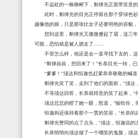
不远处的一株柳树下，斛律光正面带笑意的望
此时，斛律光的目光正停留在那个穿绿色衫子
越像他的娘，只是那张比女子还要明艳的容貌
想到这里，斛律光又微微蹙起了眉，这三年，
可能，恐怕就是被人掳走了……
不管怎么样，他还是会一直寻找下去的，这
“斛律叔叔，您回来了！”长恭目光一转，已
“爹爹！”须达和恒迦也赶紧恭恭敬敬的喊
斛律光笑了笑，走到了他们的面前，“须达，
不等须达回答，长恭就得意的笑了起来，“何
须达忿忿的瞪了她一眼，怒道，“输给你，笑
恒迦则还保持着那个一贯的笑容，“长恭的武
斛律光赞同的点了点头，“须达，恒迦说的没
长恭悄悄向须达做了一个嘲笑的鬼脸，须达登