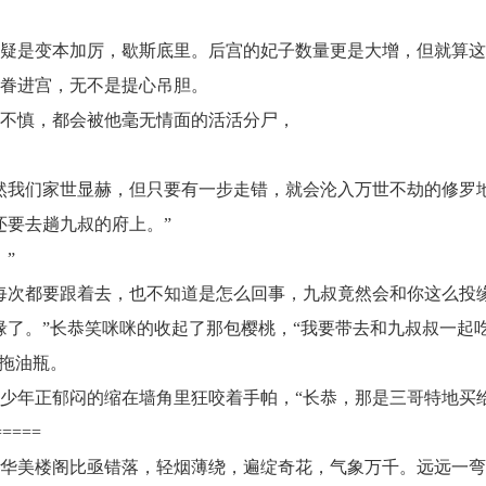
是变本加厉，歇斯底里。后宫的妃子数量更是大增，但就算这
女眷进宫，无不是提心吊胆。
不慎，都会被他毫无情面的活活分尸，
。
我们家世显赫，但只要有一步走错，就会沦入万世不劫的修罗地
还要去趟九叔的府上。”
！”
次都要跟着去，也不知道是怎么回事，九叔竟然会和你这么投
。”长恭笑咪咪的收起了那包樱桃，“我要带去和九叔叔一起吃
拖油瓶。
年正郁闷的缩在墙角里狂咬着手帕，“长恭，那是三哥特地买给
=====
美楼阁比亟错落，轻烟薄绕，遍绽奇花，气象万千。远远一弯