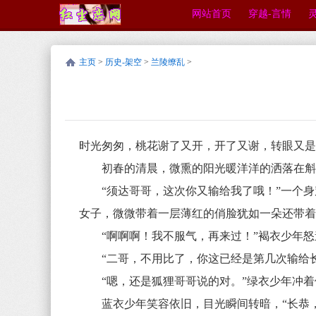
网站首页
穿越-言情
主页
>
历史-架空
>
兰陵缭乱
>
时光匆匆，桃花谢了又开，开了又谢，转眼又
初春的清晨，微熏的阳光暖洋洋的洒落在斛律
“须达哥哥，这次你又输给我了哦！”一个身
女子，微微带着一层薄红的俏脸犹如一朵还带
“啊啊啊！我不服气，再来过！”褐衣少年
“二哥，不用比了，你这已经是第几次输给长
“嗯，还是狐狸哥哥说的对。”绿衣少年冲着
蓝衣少年笑容依旧，目光瞬间转暗，“长恭，