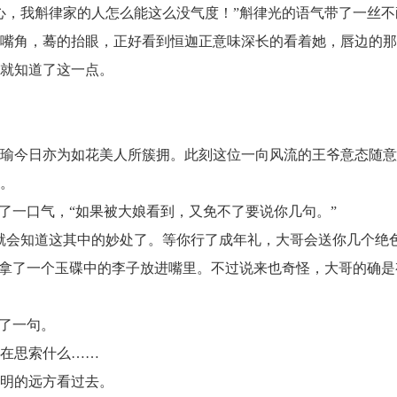
，我斛律家的人怎么能这么没气度！”斛律光的语气带了一丝
角，蓦的抬眼，正好看到恒迦正意味深长的看着她，唇边的那
就知道了这一点。
今日亦为如花美人所簇拥。此刻这位一向风流的王爷意态随意
魂。
一口气，“如果被大娘看到，又免不了要说你几句。”
会知道这其中的妙处了。等你行了成年礼，大哥会送你几个绝
拿了一个玉碟中的李子放进嘴里。不过说来也奇怪，大哥的确是
。
了一句。
在思索什么……
明的远方看过去。