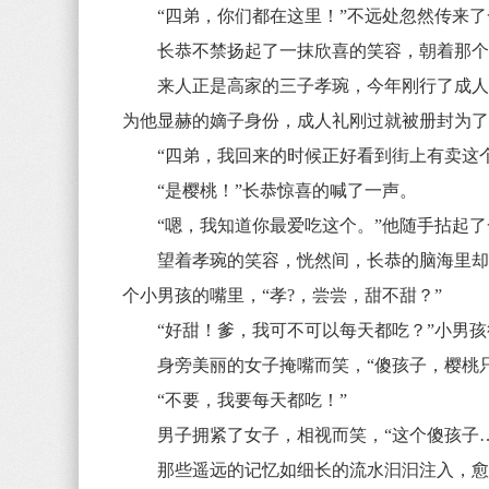
“四弟，你们都在这里！”不远处忽然传来了
长恭不禁扬起了一抹欣喜的笑容，朝着那个方
来人正是高家的三子孝琬，今年刚行了成人礼
为他显赫的嫡子身份，成人礼刚过就被册封为
“四弟，我回来的时候正好看到街上有卖这个
“是樱桃！”长恭惊喜的喊了一声。
“嗯，我知道你最爱吃这个。”他随手拈起了一
望着孝琬的笑容，恍然间，长恭的脑海里却浮
个小男孩的嘴里，“孝?，尝尝，甜不甜？”
“好甜！爹，我可不可以每天都吃？”小男孩
身旁美丽的女子掩嘴而笑，“傻孩子，樱桃只
“不要，我要每天都吃！”
男子拥紧了女子，相视而笑，“这个傻孩子
那些遥远的记忆如细长的流水汩汩注入，愈久