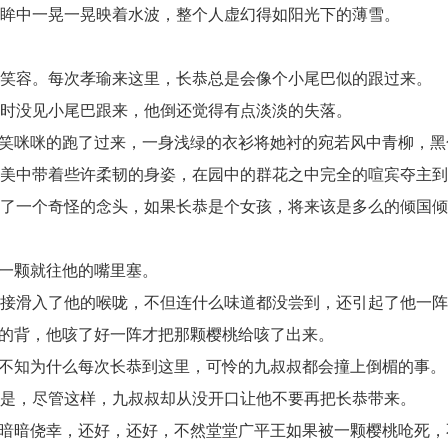
茶眸中一晃一晃映着水波，整个人虚幻得如阳光下的薄雪。
容。每次孝瑜来这里，长恭总是会像个小尾巴似的跟过来。
时没见小尾巴跟来，他倒还觉得有点淡淡的失落。
笑咪咪的跑了过来，一身浅绿的衣衫将她衬的宛若风中青柳，黑
娇美中带着些许柔韧的身姿，在园中的群花之中完全的喧宾夺主
一个奇怪的念头，如果长恭是个女孩，将来该是多么的倾国
一颗就往他的嘴里塞。
滑入了他的喉咙，不但连什么味道都没尝到，还引起了他一阵
的背，他咳了好一阵才把那颗樱桃给咳了出来。
不知为什么每次长恭到这里，可怜的九叔叔都会撞上倒楣的事
，尽管这样，九叔叔却从没开口让他不要再把长恭带来。
暗暗侥幸，还好，还好，不然堂堂广平王如果被一颗樱桃呛死，