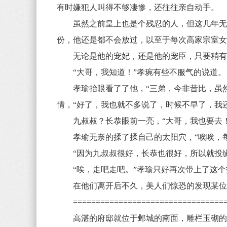
有时嫌犯人叫得不够凄惨，还往往亲自动手。
虽然之前皇上也是个残忍的人，但这几年无疑
份，他还是都不会放过，以至于每次高家宗室
无论是他的宠妃，还是他的宠臣，只要稍有
“大哥，我知道！”孝琬有些不服气的说道
孝瑜抬眼看了了他，“三弟，今非昔比，虽然
情，“好了，我也就不多说了，时候不早了，我
九叔叔？长恭眼前一亮，“大哥，我也要去
孝瑜无奈的揉了揉自己的太阳穴，“唉唉，每
“因为九叔叔很好，长恭也很好，所以就投缘了
“唉，走吧走吧。”孝瑜只好再次带上了这个
在他们离开后不久，美人们惊恐的发现某位少
=================================
高湛的府邸就位于邺城的南面，雕栏玉砌的华