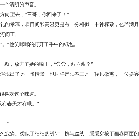
一个清朗的声音。
向望去，“三哥，你回来了！”
的孝琬，眉目间和高澄更是有十分相似，丰神标致，色若满月
了河间王。
。”他笑咪咪的打开了手中的纸包。
颗，放进了她的嘴里，“尝尝，甜不甜？”
现出了另一番情景，也同样是阳春三月，轻风微熏，一位姿容
很喜欢这个味道。
有春天才有哦。”
……”
愈痛。类似于细细的绣针，携与丝线，缓缓穿梭于画卷两面的