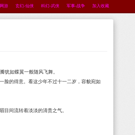
-网游
玄幻-仙侠
科幻-武侠
军事-战争
加入收藏
瓣犹如蝶翼一般随风飞舞。
一脸的得意。看这少年不过十一二岁，容貌宛如
眉目间流转着淡淡的清贵之气。