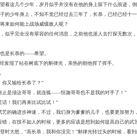
着这几个少年，岁月似乎并没有在他的身上留下什么痕迹，倒
的少年身上，不知不觉已经过去三年了，长恭，已经已经十一
，将来如何能上战场威慑敌人呢？
似乎完全没有翠容的任何消息，之前他也派人去打探无数次，
也是长恭的——希望。
经发现了站在树底下的斛律光，亲热的朝他挥了挥手。
道。
你又输给长恭了？”
止是须达哥哥，就连狐——恒迦哥哥也不是我的对手了！”
话！我们再来比试比试！”
艺的确进步神速，不过，我们身为爹爹的儿子，也要更加努力，
错，在技不如人的时候，更多的应该是想到如何提高自己的武艺
时大怒，“高长恭，我和你没完！”斛律光转过头的时候，看到