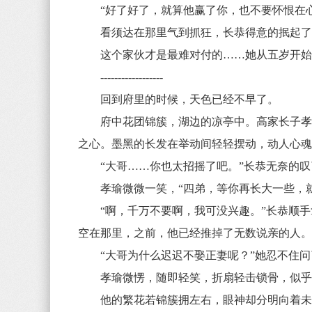
“好了好了，就算他赢了你，也不要怀恨在心
看须达在那里气到抓狂，长恭得意的抿起了嘴
这个家伙才是最难对付的……她从五岁开始
------------------
回到府里的时候，天色已经不早了。
府中花团锦簇，湖边的凉亭中。高家长子孝瑜
之心。墨黑的长发在举动间轻轻摆动，动人心
“大哥……你也太招摇了吧。”长恭无奈的叹了
孝瑜微微一笑，“四弟，等你再长大一些，就
“啊，千万不要啊，我可没兴趣。”长恭顺手
空在那里，之前，他已经推掉了无数说亲的人
“大哥为什么迟迟不娶正妻呢？”她忍不住问
孝瑜微愣，随即轻笑，折扇轻击锁骨，似乎
他的繁花若锦簇拥左右，眼神却分明向着未