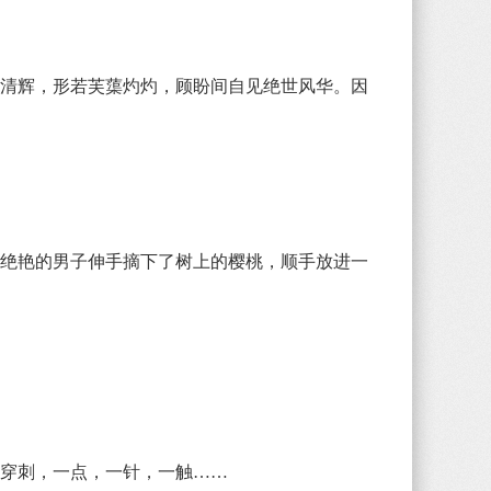
清辉，形若芙蕖灼灼，顾盼间自见绝世风华。因
绝艳的男子伸手摘下了树上的樱桃，顺手放进一
穿刺，一点，一针，一触……