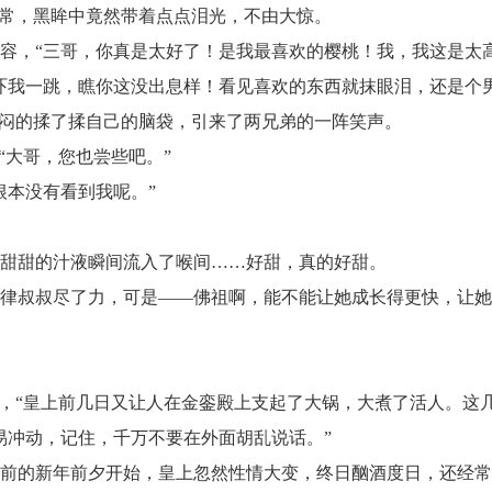
常，黑眸中竟然带着点点泪光，不由大惊。
，“三哥，你真是太好了！是我最喜欢的樱桃！我，我这是太
我一跳，瞧你这没出息样！看见喜欢的东西就抹眼泪，还是个
闷的揉了揉自己的脑袋，引来了两兄弟的一阵笑声。
大哥，您也尝些吧。”
本没有看到我呢。”
甜甜的汁液瞬间流入了喉间……好甜，真的好甜。
叔叔尽了力，可是——佛祖啊，能不能让她成长得更快，让她
“皇上前几日又让人在金銮殿上支起了大锅，大煮了活人。这几
冲动，记住，千万不要在外面胡乱说话。”
的新年前夕开始，皇上忽然性情大变，终日酗酒度日，还经常