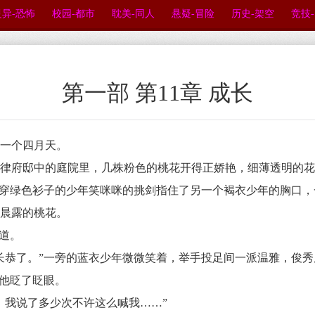
灵异-恐怖
校园-都市
耽美-同人
悬疑-冒险
历史-架空
竞技
第一部 第11章 成长
是一个四月天。
府邸中的庭院里，几株粉色的桃花开得正娇艳，细薄透明的花
穿绿色衫子的少年笑咪咪的挑剑指住了另一个褐衣少年的胸口，
着晨露的桃花。
怒道。
恭了。”一旁的蓝衣少年微微笑着，举手投足间一派温雅，俊秀
他眨了眨眼。
我说了多少次不许这么喊我……”