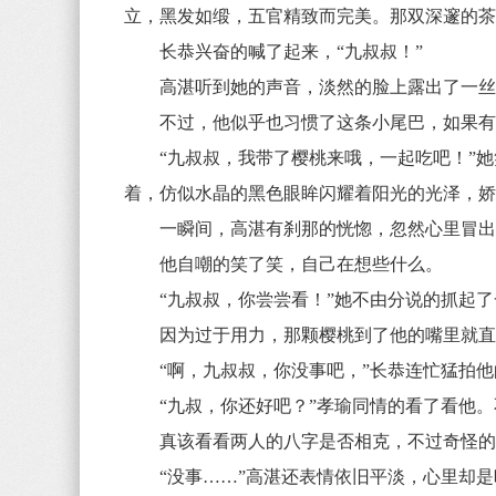
立，黑发如缎，五官精致而完美。那双深邃的
长恭兴奋的喊了起来，“九叔叔！”
高湛听到她的声音，淡然的脸上露出了一丝笑
不过，他似乎也习惯了这条小尾巴，如果有
“九叔叔，我带了樱桃来哦，一起吃吧！”她
着，仿似水晶的黑色眼眸闪耀着阳光的光泽，
一瞬间，高湛有刹那的恍惚，忽然心里冒出了
他自嘲的笑了笑，自己在想些什么。
“九叔叔，你尝尝看！”她不由分说的抓起了
因为过于用力，那颗樱桃到了他的嘴里就直接
“啊，九叔叔，你没事吧，”长恭连忙猛拍他
“九叔，你还好吧？”孝瑜同情的看了看他。
真该看看两人的八字是否相克，不过奇怪的是
“没事……”高湛还表情依旧平淡，心里却是