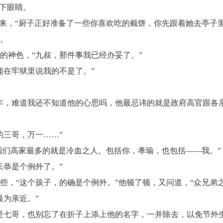
下眼睛。
，“厨子正好准备了一些你喜欢吃的截饼，你先跟着她去亭子里
去。
神色，“九叔，那件事我已经办妥了。”
在牢狱里说我的不是了。”
，难道我还不知道他的心思吗，他最忌讳的就是政府高官跟各
三哥，万一……”
们高家最多的就是冷血之人。包括你，孝瑜，也包括——我。”
恭是个例外了。”
“这个孩子，的确是个例外。”他顿了顿，又问道，“众兄弟之
为亲近。”
七哥，也别忘了在折子上添上他的名字，一并除去，以免节外