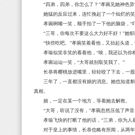
“四弟，四弟，你怎么了？”孝琬见她神色异
她猛的反应过来，连忙挽起了一个灿烂的笑容
孝琬咧嘴一笑，顺手拍了一下他的脑袋，“吓
“三哥，你每次不要这么大力好不好！”她郁
“快些吃吧。”孝琬笑着看他，又抬起头道，“
孝瑜似笑非笑的看着他，“唉，我还以为你根
孝琬讪讪一笑，“大哥就别取笑我了。”
长恭将樱桃放进嘴里，轻轻咬了下去，一股
三年了，一直都没有娘的消息。她也知道斛律
真相。
娘，一定在某一个地方，等着她去解救。
“大哥，听说了没有，”孝琬忽然压低了声音，
孝瑜飞快的打断了他的话，“三弟，你为人易
对于皇上的事情，长恭也略有所闻，从两年前