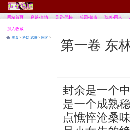
网站首页
穿越-言情
灵异-恐怖
校园-都市
耽美-同人
加入收藏
主页
>
科幻-武侠
>
间客
>
第一卷 东
封余是一个
是一个成熟
点憔悴沧桑