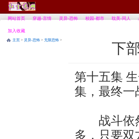
网站首页
穿越-言情
灵异-恐怖
校园-都市
耽美-同人
加入收藏
主页
>
灵异-恐怖
>
无限恐怖
>
下部
第十五集 
集，最终一
战斗依然
多，只要双